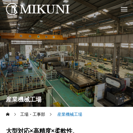
産業機械工場
工場・工事部
産業機械工場
大型対応×高精度×柔軟性、