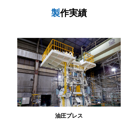
製
作実績
油圧プレス